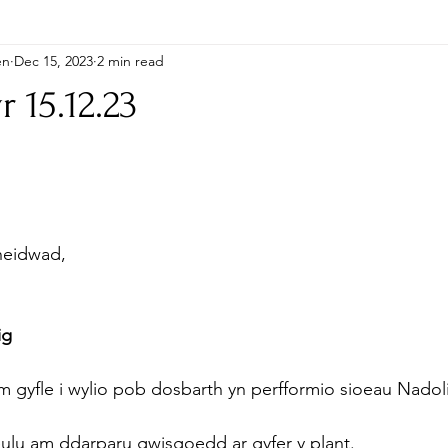
en
Dec 15, 2023
2 min read
r 15.12.23
heidwad,
ig
gyfle i wylio pob dosbarth yn perfformio sioeau Nado
ulu am ddarparu gwisgoedd ar gyfer y plant.