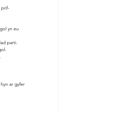
prif-
sgol yn eu 
lad parti.
gol.
.
hyn ar gyfer 