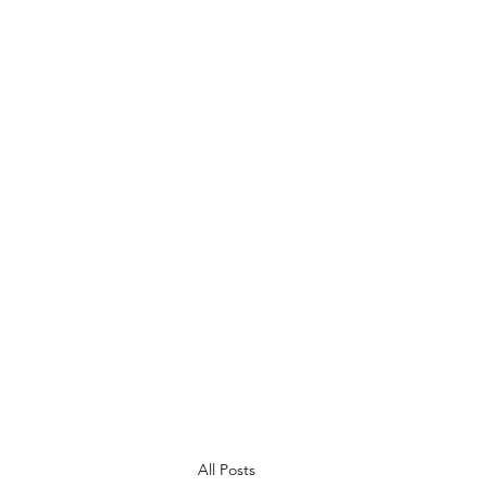
Ysgol Bryn Onnen
Gofal am ddysgu, dysgu am ofal
Caring for learning, learning to care
All Posts