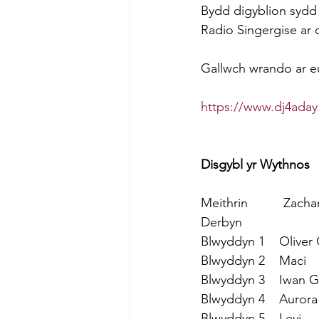
Bydd digyblion sydd
Radio Singergise ar 
Gallwch wrando ar e
https://www.dj4aday
Disgybl yr Wythnos
Meithrin          Zacha
Derbyn                    
Blwyddyn 1    Oliver
Blwyddyn 2    Maci
Blwyddyn 3    Iwan G
Blwyddyn 4    Aurora
Blwyddyn 5    Levi