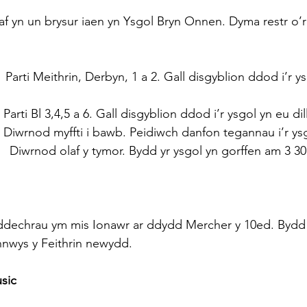
f yn un brysur iaen yn Ysgol Bryn Onnen. Dyma restr o’r 
    Parti Meithrin, Derbyn, 1 a 2. Gall disgyblion ddod i’r y
   Parti Bl 3,4,5 a 6. Gall disgyblion ddod i’r ysgol yn eu dil
     Diwrnod myffti i bawb. Peidiwch danfon tegannau i’r ys
                                    Diwrnod olaf y tymor. Bydd yr ysgol yn gorffen am 3 30
-ddechrau ym mis Ionawr ar ddydd Mercher y 10ed. Bydd 
nnwys y Feithrin newydd.
sic