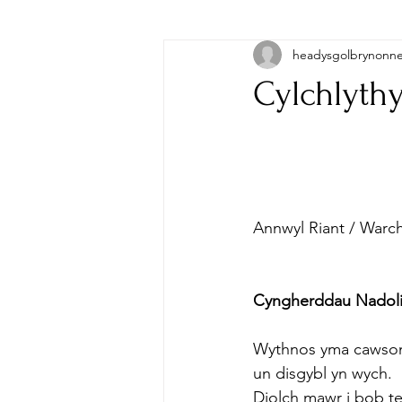
headysgolbrynonn
Cylchlythy
Annwyl Riant / Warc
Cyngherddau Nadol
Wythnos yma cawsom 
un disgybl yn wych.
Diolch mawr i bob te