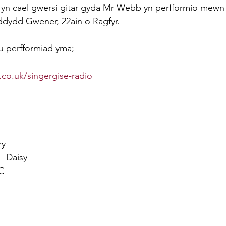
 yn cael gwersi gitar gyda Mr Webb yn perfformio mewn
ddydd Gwener, 22ain o Ragfyr.
u perfformiad yma;
.co.uk/singergise-radio
ry
    Daisy
 C