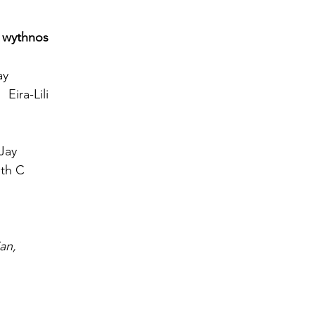
 wythnos
ay
   Eira-Lili
Jay
eth C
an,