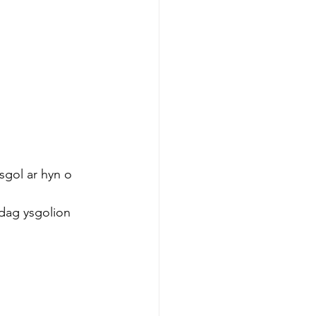
gol ar hyn o 
ag ysgolion 