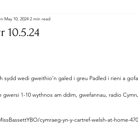
en
May 10, 2024
2 min read
r 10.5.24
ith sydd wedi gweithio’n galed i greu Padled i rieni a gofa
 gwersi 1-10 wythnos am ddim, gwefannau, radio Cymru
MissBassettYBO/cymraeg-yn-y-cartref-welsh-at-home-4