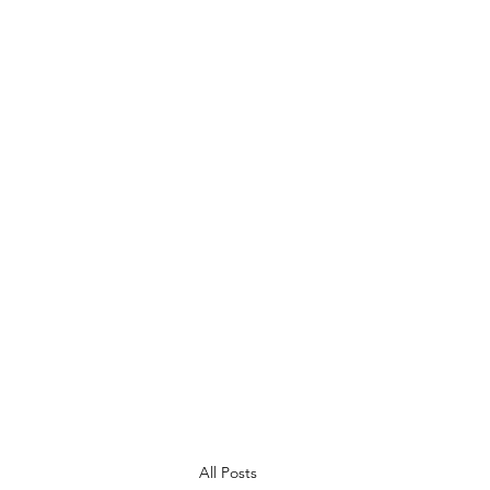
Ysgol Bryn Onnen
Gofal am ddysgu, dysgu am ofal
Caring for learning, learning to care
All Posts