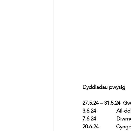
Dyddiadau pwysig
27.5.24 – 31.5.24  G
3.6.24              Ai
7.6.24              D
20.6.24            Cy