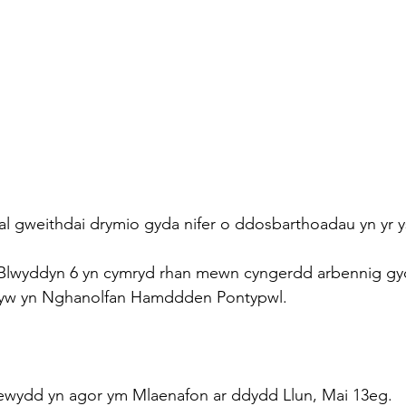
 gweithdai drymio gyda nifer o ddosbarthoadau yn yr ys
Blwyddyn 6 yn cymryd rhan mewn cyngerdd arbennig gyd
llyw yn Nghanolfan Hamddden Pontypwl.
Newydd yn agor ym Mlaenafon ar ddydd Llun, Mai 13eg.