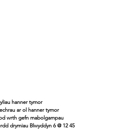
wyliau hanner tymor
l-ddechrau ar ol hanner tymor
iwrnod wrth gefn mabolgampau
ngerdd drymiau Blwyddyn 6 @ 12 45