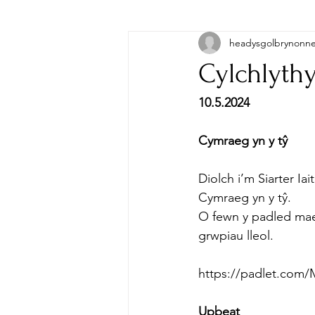
headysgolbrynonn
Cylchlythy
10.5.2024
Cymraeg yn y tŷ
Diolch i’m Siarter Ia
Cymraeg yn y tŷ.
O fewn y padled mae
grwpiau lleol.
https://padlet.com/
Upbeat