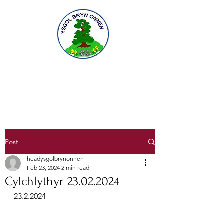
Gofal am ddysgu, dysgu am ofal
Caring for learning, learning to care
Post
headysgolbrynonnen
Feb 23, 2024
2 min read
Cylchlythyr 23.02.2024
23.2.2024