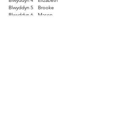
Blwyddyn 4
    Elizabeth
Blwyddyn 5
    Brooke
Blwyddyn 6
    Mason
Siaradwr Cymraeg yr wythnos
Meithrin
          Rocco
Derbyn
           Daisy
Blwyddyn 1
    Ciah
Blwyddyn 2
    Dolly-Jane
Blwyddyn 3
    Noah C
Blwyddyn 5
    Mickey
Blwyddyn 6
     Fynley
Mwynhewch y penwythnos.