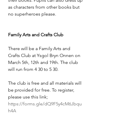
their books. Pupils can also dress up 
as characters from other books but 
no superheroes please.
Family Arts and Crafts Club
There will be a Family Arts and 
Crafts Club at Ysgol Bryn Onnen on 
March 5th, 12th and 19th. The club 
will run from 4 30 to 5 30.
The club is free and all materials will 
be provided for free. To register, 
please use this link;
https://forms.gle/dQ9F5y4cM6Jbqu
h4A