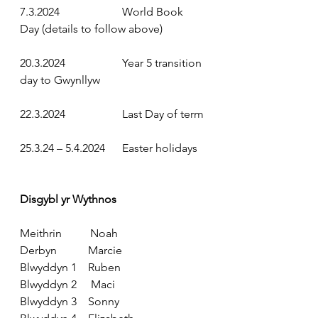
7.3.2024
                      World Book 
Day (details to follow above)
20.3.2024
                    Year 5 transition 
day to Gwynllyw
22.3.2024
                    Last Day of term
25.3.24 – 5.4.2024
      Easter holidays
Disgybl yr Wythnos
Meithrin
          Noah
Derbyn
           Marcie
Blwyddyn 1
    Ruben
Blwyddyn 2
     Maci
Blwyddyn 3
    Sonny