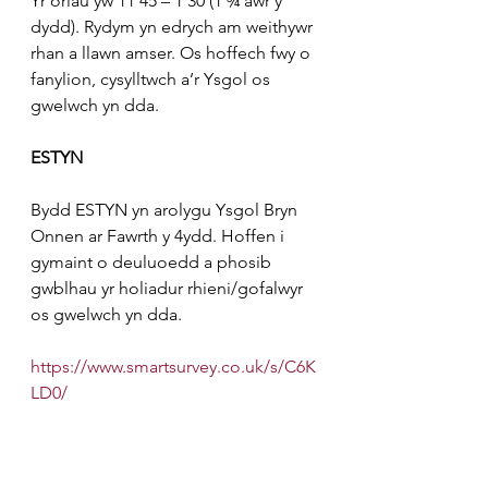
Yr oriau yw 11 45 – 1 30 (1 ¾ awr y 
dydd). Rydym yn edrych am weithywr 
rhan a llawn amser. Os hoffech fwy o 
fanylion, cysylltwch a’r Ysgol os 
gwelwch yn dda.
ESTYN
Bydd ESTYN yn arolygu Ysgol Bryn 
Onnen ar Fawrth y 4ydd. Hoffen i 
gymaint o deuluoedd a phosib 
gwblhau yr holiadur rhieni/gofalwyr 
os gwelwch yn dda.
https://www.smartsurvey.co.uk/s/C6K
LD0/