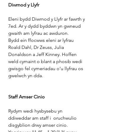
Diwrnod y Llyfr
Eleni bydd Diwrnod y Llyfr ar fawrth y 
7ed. Ar y dydd byddwn yn gwneud 
gwaith am lyfrau ac awduron.
Bydd ein ffocwws eleni ar lyfrau 
Roald Dahl, Dr Zeuss, Julia 
Donaldson a Jeff Kinney. Hoffen 
weld cymaint o blant a phosib wedi 
gwisgo fel cymeriadau o’u llyfrau os 
gwelwch yn dda.
Staff Amser Cinio
Rydym wedi hysbysebu yn 
ddiweddar am staff i
  oruchwulio 
disgyblion drwy amser cinio.